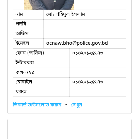
নাম
মোঃ শহিদুল ইসলাম
পদবি
অফিস
ইমেইল
ocnaw.bho
@police.gov.bd
ফোন (অফিস)
০১৩২০১২৫৬৭৩
ইন্টারকম
কক্ষ নম্বর
মোবাইল
০১৩২০১২৫৬৭৩
ফ্যাক্স
ভিকার্ড ডাউনলোড করুন
•
দেখুন