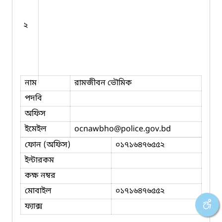
২
নাম
রামজীবন ভৌমিক
পদবি
অফিস
ইমেইল
ocnawbho
@police.gov.bd
ফোন (অফিস)
০১৭১৬৪৭৬৫৫২
ইন্টারকম
কক্ষ নম্বর
মোবাইল
০১৭১৬৪৭৬৫৫২
ফ্যাক্স