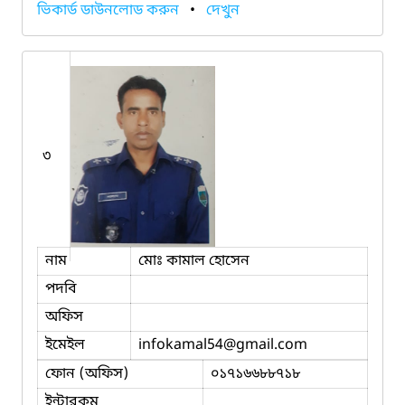
ভিকার্ড ডাউনলোড করুন
•
দেখুন
৩
নাম
মোঃ কামাল হোসেন
পদবি
অফিস
ইমেইল
infokamal54
@gmail.com
ফোন (অফিস)
০১৭১৬৬৮৮৭১৮
ইন্টারকম