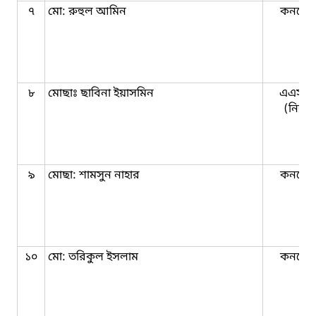
৭
মো: রুহুল আমিন
কনষ্টে
৮
মোছাঃ ছাবিনা ইয়াসমিন
এএসআ
(নিরস্ত্র
৯
মোছা: শামসুন নাহার
কনষ্টে
১০
মো: তরিকুল ইসলাম
কনষ্টে