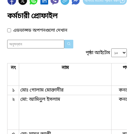
আপনার মতামত প্রদান করুন
কর্মচারী প্রোফাইল
এডভান্সড অপশনগুলো দেখান
পৃষ্ঠা আইটেম
নং
নাম
পদবি
১
মোঃ গোলাম মোক্তাদীর
কনষ্টে
২
মো: আমিনুল ইসলাম
কনষ্টে