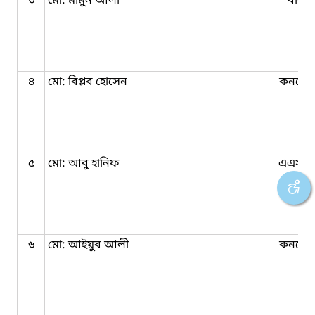
৩
মো: মামুন আলী
বাবুর্চি
৪
মো: বিপ্লব হোসেন
কনষ্টে
৫
মো: আবু হানিফ
এএসআ
(নিরস্ত্র
৬
মো: আইয়ুব আলী
কনষ্টে