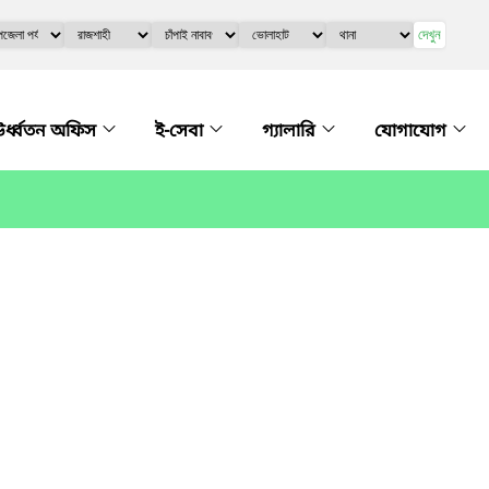
দেখুন
র্ধ্বতন অফিস
ই-সেবা
গ্যালারি
যোগাযোগ