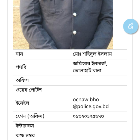
নাম
মোঃ শহিদুল ইসলাম
অফিসার ইনচার্জ,
পদবি
ভোলাহাট থানা
অফিস
ওয়েব পোর্টল
ocnaw.bho
ইমেইল
@police.gov.bd
ফোন (অফিস)
০১৩২০১২৫৬৭৩
ইন্টারকম
কক্ষ নম্বর